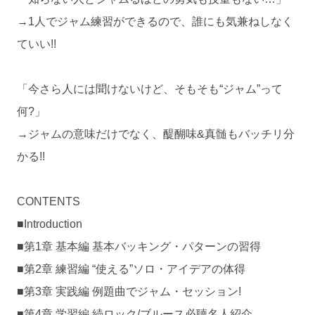
→1人でジャム練習ができるので、誰にも気兼ねしなく
ていい!!
「今さら人には聞けないけど、そもそも“ジャム”って
何?」
→ジャムの意味だけでなく、醍醐味&真髄もバッチリ分
かる!!
CONTENTS
■Introduction
■第1章 基本編 基本バッキング・パターンの習得
■第2章 練習編 “使える”ソロ・アイデアの体得
■第3章 実践編 例題曲でジャム・セッション!
■第4章 学習編 続ロック/ブルース必聴名人紹介