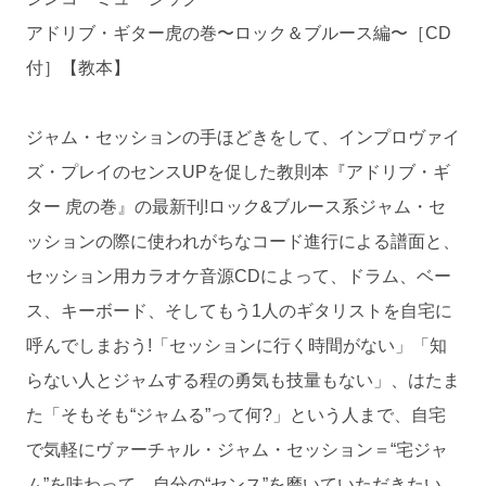
アドリブ・ギター虎の巻〜ロック＆ブルース編〜［CD
付］【教本】
ジャム・セッションの手ほどきをして、インプロヴァイ
ズ・プレイのセンスUPを促した教則本『アドリブ・ギ
ター 虎の巻』の最新刊!ロック&ブルース系ジャム・セ
ッションの際に使われがちなコード進行による譜面と、
セッション用カラオケ音源CDによって、ドラム、ベー
ス、キーボード、そしてもう1人のギタリストを自宅に
呼んでしまおう!「セッションに行く時間がない」「知
らない人とジャムする程の勇気も技量もない」、はたま
た「そもそも“ジャムる”って何?」という人まで、自宅
で気軽にヴァーチャル・ジャム・セッション＝“宅ジャ
ム”を味わって、自分の“センス”を磨いていただきたい。