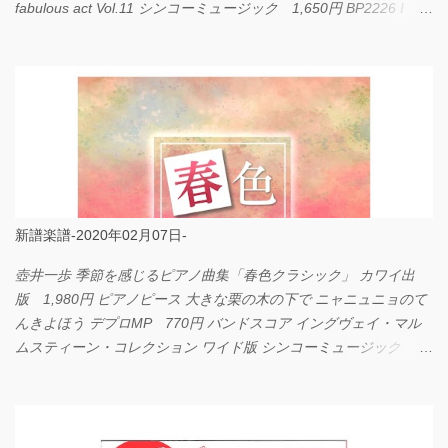
fabulous act Vol.11 シンコーミュージック 1,650円 BP2226 I
LOVE... Official髭男dism バンドピース フェアリー 825円
新譜楽譜-2020年02月07日-
壺井一歩 季節を感じるピアノ曲集「春色クラシック」 カワイ出
版 1,980円 ピアノピース 大きな栗の木の下で ニャニュニョのて
んきよほう デプロMP 770円 バンドスコア イングヴェイ・マル
ムスティーン・コレクション ワイド版 シンコーミュージック
4,290円 PPE11 やさしく弾けるピアノピース I LOVE．．．
Official髭男dism やさしく弾ける ピアノピース フェアリー 660円
BP2225 Kingdom of the Heavens 春畑道哉 バンドピース フェアリ
ー 825円