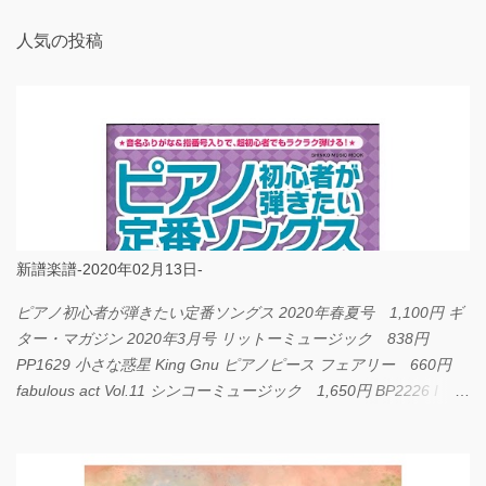
人気の投稿
新譜楽譜-2020年02月13日-
ピアノ初心者が弾きたい定番ソングス 2020年春夏号 1,100円 ギ
ター・マガジン 2020年3月号 リットーミュージック 838円
PP1629 小さな惑星 King Gnu ピアノピース フェアリー 660円
fabulous act Vol.11 シンコーミュージック 1,650円 BP2226 I
LOVE... Official髭男dism バンドピース フェアリー 825円