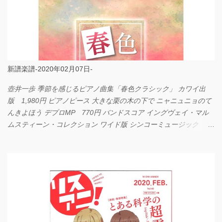
新譜楽譜-2020年02月07日-
壺井一歩 季節を感じるピアノ曲集「春色クラシック」 カワイ出
版 1,980円 ピアノピース 大きな栗の木の下で ニャニュニョのて
んきよほう デプロMP 770円 バンドスコア イングヴェイ・マル
ムスティーン・コレクション ワイド版 シンコーミュージック
4,290円 PPE11 やさしく弾けるピアノピース I LOVE．．．
Official髭男dism やさしく弾ける ピアノピース フェアリー 660円
BP2225 Kingdom of the Heavens 春畑道哉 バンドピース フェアリ
ー 825円