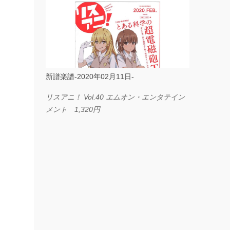
ス I LOVE．．． Official髭男dism やさしく
弾ける ピアノピース フェアリー 660円
BP2225 Kingdom of the Heavens 春畑道哉
バンドピース フェアリー 825円
新譜楽譜-2020年02月11日-
リスアニ！ Vol.40 エムオン・エンタテイン
メント 1,320円