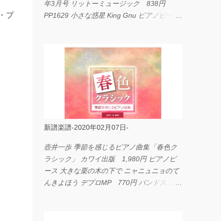
年3月号 リットーミュージック 838円
・プ
PP1629 小さな惑星 King Gnu ピアノピース
フェアリー 660円 fabulous act Vol.11 シン
コーミュージック 1,650円 BP2226 I
LOVE... Official髭男dism バンドピース フェ
アリー 825円
新譜楽譜-2020年02月07日-
壺井一歩 季節を感じるピアノ曲集「春色ク
ラシック」 カワイ出版 1,980円 ピアノピ
ース 大きな栗の木の下で ニャニュニョのて
んきよほう デプロMP 770円 バンドスコア
イングヴェイ・マルムスティーン・コレクシ
ョン ワイド版 シンコーミュージック
4,290円 PPE11 やさしく弾けるピアノピー