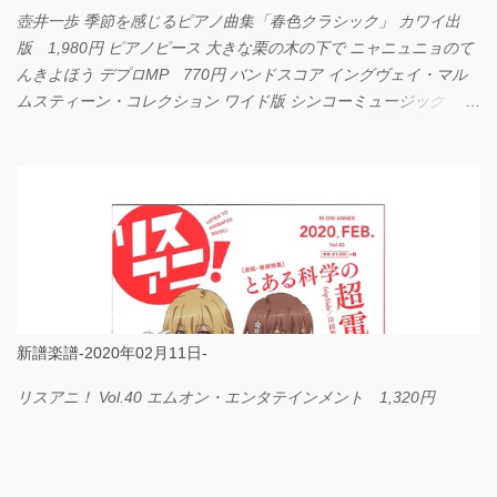
壺井一歩 季節を感じるピアノ曲集「春色クラシック」 カワイ出
版 1,980円 ピアノピース 大きな栗の木の下で ニャニュニョのて
んきよほう デプロMP 770円 バンドスコア イングヴェイ・マル
ムスティーン・コレクション ワイド版 シンコーミュージック
4,290円 PPE11 やさしく弾けるピアノピース I LOVE．．．
Official髭男dism やさしく弾ける ピアノピース フェアリー 660円
BP2225 Kingdom of the Heavens 春畑道哉 バンドピース フェアリ
ー 825円
新譜楽譜-2020年02月11日-
リスアニ！ Vol.40 エムオン・エンタテインメント 1,320円