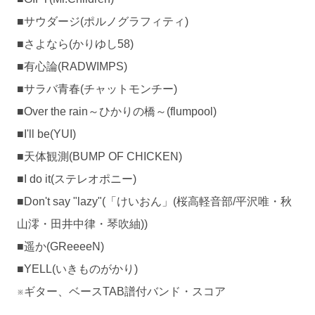
■サウダージ(ポルノグラフィティ)
■さよなら(かりゆし58)
■有心論(RADWIMPS)
■サラバ青春(チャットモンチー)
■Over the rain～ひかりの橋～(flumpool)
■I'll be(YUI)
■天体観測(BUMP OF CHICKEN)
■I do it(ステレオポニー)
■Don't say "lazy"(「けいおん」(桜高軽音部/平沢唯・秋
山澪・田井中律・琴吹紬))
■遥か(GReeeeN)
■YELL(いきものがかり)
※ギター、ベースTAB譜付バンド・スコア