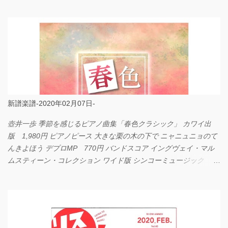
LOVE... Official髭男dism バンドピース フェアリー 825円
新譜楽譜-2020年02月07日-
壺井一歩 季節を感じるピアノ曲集「春色クラシック」 カワイ出
版 1,980円 ピアノピース 大きな栗の木の下で ニャニュニョのて
んきよほう デプロMP 770円 バンドスコア イングヴェイ・マル
ムスティーン・コレクション ワイド版 シンコーミュージック
4,290円 PPE11 やさしく弾けるピアノピース I LOVE．．．
Official髭男dism やさしく弾ける ピアノピース フェアリー 660円
BP2225 Kingdom of the Heavens 春畑道哉 バンドピース フェアリ
ー 825円