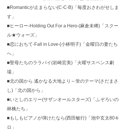
■Romanticが止まらない(C-C-B)「毎度おさわがせしま
す」
■ヒーロー-Holding Out For a Hero-(麻倉未稀)「スクー
ル★ウォーズ」
■恋におちて-Fall in Love-(小林明子)「金曜日の妻たち
へ」
■聖母たちのララバイ(岩崎宏美)「火曜サスペンス劇
場」
■北の国から 遙かなる大地より～蛍のテーマ(さだまさ
し)「北の国から」
■いとしのエリー(サザンオールスターズ)「ふぞろいの
林檎たち」
■もしもピアノが弾けたなら(西田敏行)「池中玄太80キ
ロ」