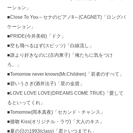
ーション」
■Close To You～セナのピアノII～(CAGNET)「ロングバ
ケーション」
■PRIDE(今井美樹)「ドク」
■空も飛べるはず(スピッツ)「白線流し」
■誰より好きなのに(古内東子)「俺たちに気をつけ
ろ。」
■Tomorrow never knows(Mr.Children)「若者のすべて」
■碧いうさぎ(酒井法子)「星の金貨」
■LOVE LOVE LOVE(DREAMS COME TRUE)「愛して
るといってくれ」
■Tomorrow(岡本真夜)「セカンド・チャンス」
■接吻 Kiss(オリジナル・ラヴ)「大人のキス」
■夏の日の1993(class)「君といつまでも」