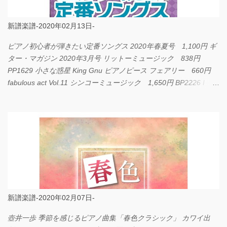
新譜楽譜-2020年02月13日-
ピアノ初心者が弾きたい定番ソングス 2020年春夏号 1,100円 ギ
ター・マガジン 2020年3月号 リットーミュージック 838円
PP1629 小さな惑星 King Gnu ピアノピース フェアリー 660円
fabulous act Vol.11 シンコーミュージック 1,650円 BP2226 I
LOVE... Official髭男dism バンドピース フェアリー 825円
新譜楽譜-2020年02月07日-
壺井一歩 季節を感じるピアノ曲集「春色クラシック」 カワイ出