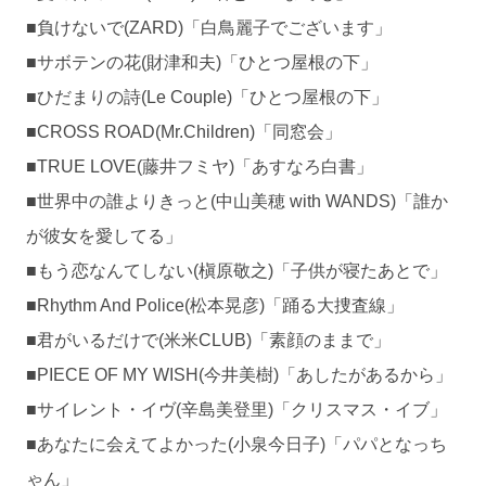
■負けないで(ZARD)「白鳥麗子でございます」
■サボテンの花(財津和夫)「ひとつ屋根の下」
■ひだまりの詩(Le Couple)「ひとつ屋根の下」
■CROSS ROAD(Mr.Children)「同窓会」
■TRUE LOVE(藤井フミヤ)「あすなろ白書」
■世界中の誰よりきっと(中山美穂 with WANDS)「誰か
が彼女を愛してる」
■もう恋なんてしない(槇原敬之)「子供が寝たあとで」
■Rhythm And Police(松本晃彦)「踊る大捜査線」
■君がいるだけで(米米CLUB)「素顔のままで」
■PIECE OF MY WISH(今井美樹)「あしたがあるから」
■サイレント・イヴ(辛島美登里)「クリスマス・イブ」
■あなたに会えてよかった(小泉今日子)「パパとなっち
ゃん」