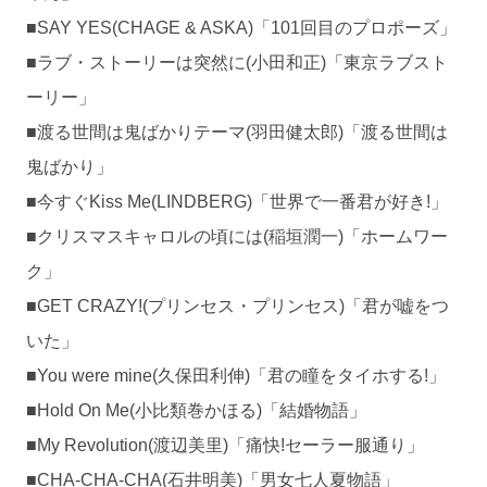
■SAY YES(CHAGE & ASKA)「101回目のプロポーズ」
■ラブ・ストーリーは突然に(小田和正)「東京ラブスト
ーリー」
■渡る世間は鬼ばかりテーマ(羽田健太郎)「渡る世間は
鬼ばかり」
■今すぐKiss Me(LINDBERG)「世界で一番君が好き!」
■クリスマスキャロルの頃には(稲垣潤一)「ホームワー
ク」
■GET CRAZY!(プリンセス・プリンセス)「君が嘘をつ
いた」
■You were mine(久保田利伸)「君の瞳をタイホする!」
■Hold On Me(小比類巻かほる)「結婚物語」
■My Revolution(渡辺美里)「痛快!セーラー服通り」
■CHA-CHA-CHA(石井明美)「男女七人夏物語」