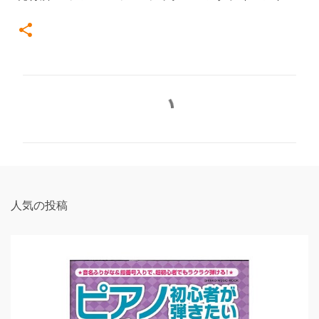
コ
メ
ン
ト
人気の投稿