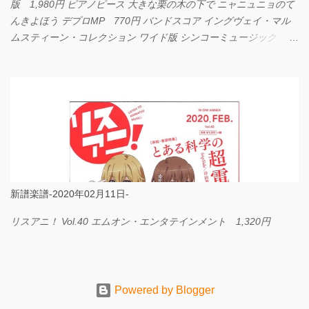
版 1,980円 ピアノピース 大きな栗の木の下で ニャニュニョのて
んきよほう デプロMP 770円 バンドスコア イングヴェイ・マル
ムスティーン・コレクション ワイド版 シンコーミュージック
4,290円 PPE11 やさしく弾けるピアノピース I LOVE．．．
Official髭男dism やさしく弾ける ピアノピース フェアリー 660円
BP2225 Kingdom of the Heavens 春畑道哉 バンドピース フェアリ
ー 825円
新譜楽譜-2020年02月11日-
リスアニ！ Vol.40 エムオン・エンタテインメント 1,320円
Powered by Blogger