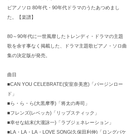
ピアノソロ 80年代・90年代ドラマのうたあつめまし
た。【楽譜】
80～90年代に一世風靡したトレンディ・ドラマの主題
歌を余す事なく掲載した、ドラマ主題歌ピアノ・ソロ曲
集の決定版が発売。
曲目
■CAN YOU CELEBRATE(安室奈美恵)「バージンロー
ド」
■ら・ら・ら(大黒摩季)「将太の寿司」
■フレンズ(レベッカ)「リップスティック」
■幸せな結末(大瀧詠一)「ラブジェネレーション」
■LA・LA・LA・LOVE SONG(久保田利伸)「ロングバケ