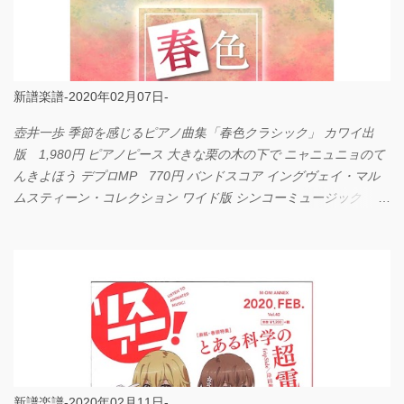
新譜楽譜-2020年02月07日-
壺井一歩 季節を感じるピアノ曲集「春色クラシック」 カワイ出
版 1,980円 ピアノピース 大きな栗の木の下で ニャニュニョのて
んきよほう デプロMP 770円 バンドスコア イングヴェイ・マル
ムスティーン・コレクション ワイド版 シンコーミュージック
4,290円 PPE11 やさしく弾けるピアノピース I LOVE．．．
Official髭男dism やさしく弾ける ピアノピース フェアリー 660円
BP2225 Kingdom of the Heavens 春畑道哉 バンドピース フェアリ
ー 825円
新譜楽譜-2020年02月11日-