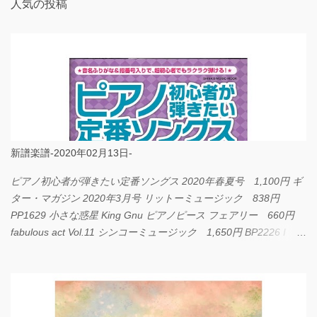
人気の投稿
新譜楽譜-2020年02月13日-
ピアノ初心者が弾きたい定番ソングス 2020年春夏号 1,100円 ギ
ター・マガジン 2020年3月号 リットーミュージック 838円
PP1629 小さな惑星 King Gnu ピアノピース フェアリー 660円
fabulous act Vol.11 シンコーミュージック 1,650円 BP2226 I
LOVE... Official髭男dism バンドピース フェアリー 825円