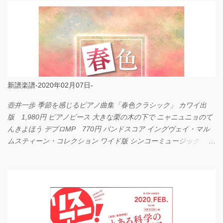
新譜楽譜-2020年02月07日-
壺井一歩 季節を感じるピアノ曲集「春色クラシック」 カワイ出
版 1,980円 ピアノピース 大きな栗の木の下で ニャニュニョのて
んきよほう デプロMP 770円 バンドスコア イングヴェイ・マル
ムスティーン・コレクション ワイド版 シンコーミュージック
4,290円 PPE11 やさしく弾けるピアノピース I LOVE．．．
Official髭男dism やさしく弾ける ピアノピース フェアリー 660円
BP2225 Kingdom of the Heavens 春畑道哉 バンドピース フェアリ
ー 825円