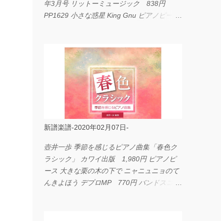
年3月号 リットーミュージック 838円
PP1629 小さな惑星 King Gnu ピアノピース
フェアリー 660円 fabulous act Vol.11 シン
コーミュージック 1,650円 BP2226 I
LOVE... Official髭男dism バンドピース フェ
アリー 825円
新譜楽譜-2020年02月07日-
壺井一歩 季節を感じるピアノ曲集「春色ク
ラシック」 カワイ出版 1,980円 ピアノピ
ース 大きな栗の木の下で ニャニュニョのて
んきよほう デプロMP 770円 バンドスコア
イングヴェイ・マルムスティーン・コレクシ
ョン ワイド版 シンコーミュージック
4,290円 PPE11 やさしく弾けるピアノピー