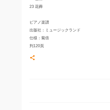
23 花葬
ピアノ楽譜
出版社：ミュージックランド
仕様：菊倍
判120頁
コ
メ
ン
ト