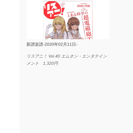
ス I LOVE．．． Official髭男dism やさしく
弾ける ピアノピース フェアリー 660円
BP2225 Kingdom of the Heavens 春畑道哉
バンドピース フェアリー 825円
新譜楽譜-2020年02月11日-
リスアニ！ Vol.40 エムオン・エンタテイン
メント 1,320円