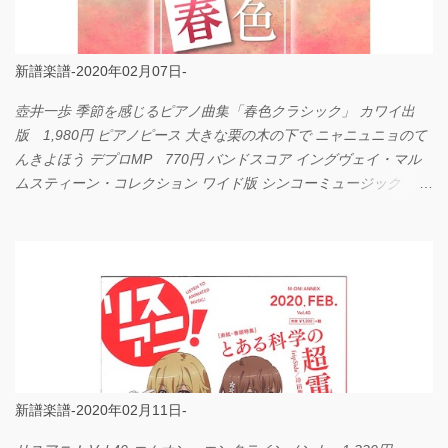
新譜楽譜-2020年02月07日-
壺井一歩 季節を感じるピアノ曲集「春色クラシック」 カワイ出
版 1,980円 ピアノピース 大きな栗の木の下で ニャニュニョのて
んきよほう デプロMP 770円 バンドスコア イングヴェイ・マル
ムスティーン・コレクション ワイド版 シンコーミュージック
4,290円 PPE11 やさしく弾けるピアノピース I LOVE．．．
Official髭男dism やさしく弾ける ピアノピース フェアリー 660円
BP2225 Kingdom of the Heavens 春畑道哉 バンドピース フェアリ
ー 825円
新譜楽譜-2020年02月11日-