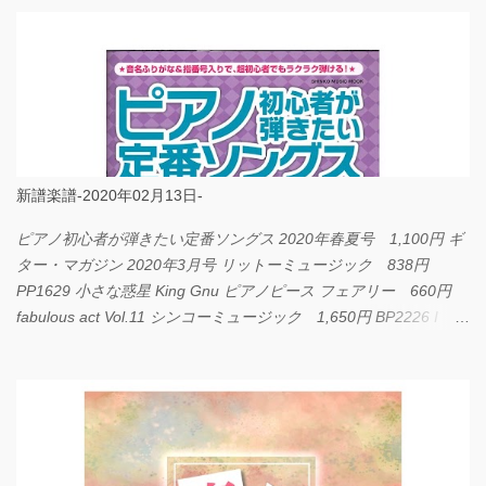
新譜楽譜-2020年02月13日-
ピアノ初心者が弾きたい定番ソングス 2020年春夏号 1,100円 ギ
ター・マガジン 2020年3月号 リットーミュージック 838円
PP1629 小さな惑星 King Gnu ピアノピース フェアリー 660円
fabulous act Vol.11 シンコーミュージック 1,650円 BP2226 I
LOVE... Official髭男dism バンドピース フェアリー 825円