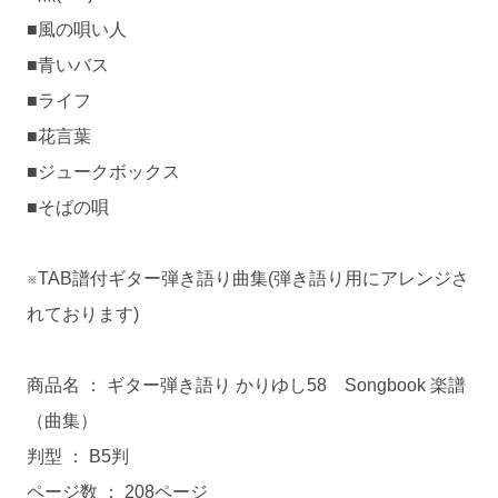
■風の唄い人
■青いバス
■ライフ
■花言葉
■ジュークボックス
■そばの唄
※TAB譜付ギター弾き語り曲集(弾き語り用にアレンジさ
れております)
商品名 ： ギター弾き語り かりゆし58 Songbook 楽譜
（曲集）
判型 ： B5判
ページ数 ： 208ページ