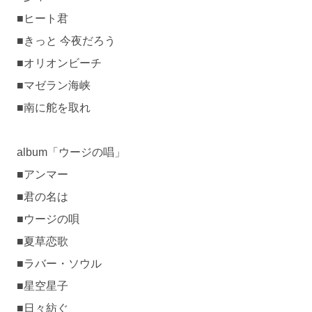
■ヒート君
■きっと 今夜だろう
■オリオンビーチ
■マゼラン海峡
■南に舵を取れ
album「ウージの唱」
■アンマー
■君の名は
■ウージの唄
■夏草恋歌
■ラバー・ソウル
■星空星子
■日々紡ぐ