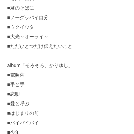
■君のそばに
■ノーグッバイ自分
■ウクイウタ
■大光～オーライ～
■ただひとつだけ伝えたいこと
album「そろそろ、かりゆし」
■電照菊
■手と手
■恋唄
■愛と呼ぶ
■はじまりの前
■バイバイバイ
■少年