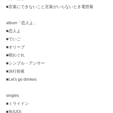
■言葉にできないこと言葉がいらないとき電照菊
album「恋人よ」
■恋人よ
■でいご
■オリーブ
■唄わぐれ
■シンプル・アンサー
■決行前夜
■Let's go drinkes
singles
■ミライドン
■魚(UO)