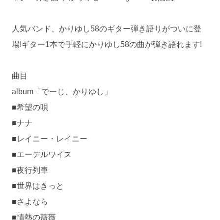
人気バンド、かりゆし58のギター弾き語りがついに登
場!ギター1本で手軽にかりゆし58の曲が弾き語れます!
曲目
album「でーじ、かりゆし」
■希望の唄
■ナナ
■レイニー・レイニー
■エーデルワイス
■夜行列車
■世界はきっと
■さよなら
■情熱の薔薇