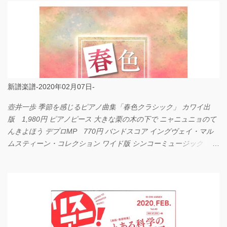
新譜楽譜-2020年02月07日-
壺井一歩 季節を感じるピアノ曲集「春色クラシック」 カワイ出
版 1,980円 ピアノピース 大きな栗の木の下で ニャニュニョのて
んきよほう デプロMP 770円 バンドスコア イングヴェイ・マル
ムスティーン・コレクション ワイド版 シンコーミュージック
4,290円 PPE11 やさしく弾けるピアノピース I LOVE．．．
Official髭男dism やさしく弾ける ピアノピース フェアリー 660円
BP2225 Kingdom of the Heavens 春畑道哉 バンドピース フェアリ
ー 825円