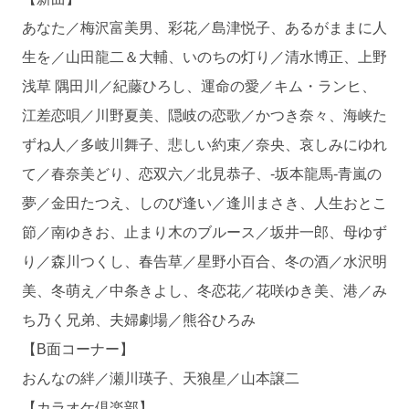
あなた／梅沢富美男、彩花／島津悦子、あるがままに人
生を／山田龍二＆大輔、いのちの灯り／清水博正、上野
浅草 隅田川／紀藤ひろし、運命の愛／キム・ランヒ、
江差恋唄／川野夏美、隠岐の恋歌／かつき奈々、海峡た
ずね人／多岐川舞子、悲しい約束／奈央、哀しみにゆれ
て／春奈美どり、恋双六／北見恭子、-坂本龍馬-青嵐の
夢／金田たつえ、しのび逢い／逢川まさき、人生おとこ
節／南ゆきお、止まり木のブルース／坂井一郎、母ゆず
り／森川つくし、春告草／星野小百合、冬の酒／水沢明
美、冬萌え／中条きよし、冬恋花／花咲ゆき美、港／み
ち乃く兄弟、夫婦劇場／熊谷ひろみ
【B面コーナー】
おんなの絆／瀬川瑛子、天狼星／山本譲二
【カラオケ倶楽部】