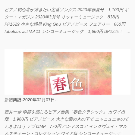
ピアノ初心者が弾きたい定番ソングス 2020年春夏号 1,100円 ギ
ター・マガジン 2020年3月号 リットーミュージック 838円
PP1629 小さな惑星 King Gnu ピアノピース フェアリー 660円
fabulous act Vol.11 シンコーミュージック 1,650円 BP2226 I
LOVE... Official髭男dism バンドピース フェアリー 825円
新譜楽譜-2020年02月07日-
壺井一歩 季節を感じるピアノ曲集「春色クラシック」 カワイ出
版 1,980円 ピアノピース 大きな栗の木の下で ニャニュニョのて
んきよほう デプロMP 770円 バンドスコア イングヴェイ・マル
ムスティーン・コレクション ワイド版 シンコーミュージック