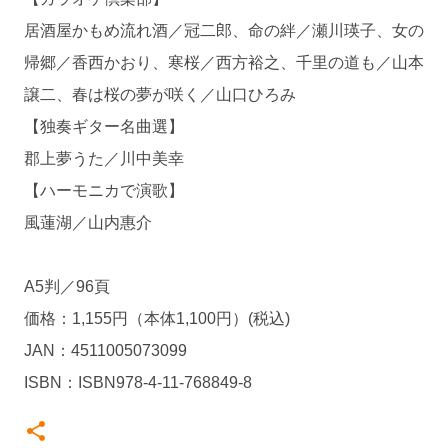
居酒屋かもめ流れ酒／冠二郎、命の絆／瀬川瑛子、女の
帰郷／香西かおり、寒桜／西方裕之、千里の道も／山本
譲二、春は桜の夢が咲く／山口ひろみ
【独奏ギター名曲選】
郡上夢うた／川中美幸
【ハーモニカで演歌】
風蓮湖／山内惠介
A5判／96頁
価格：1,155円（本体1,100円）(税込)
JAN：4511005073099
ISBN：ISBN978-4-11-768849-8