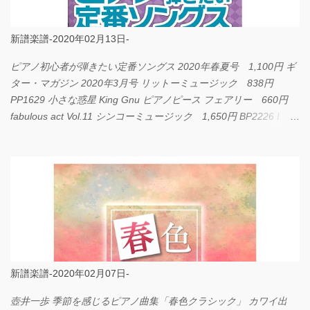
新譜楽譜-2020年02月13日-
ピアノ初心者が弾きたい定番ソングス 2020年春夏号 1,100円 ギ
ター・マガジン 2020年3月号 リットーミュージック 838円
PP1629 小さな惑星 King Gnu ピアノピース フェアリー 660円
fabulous act Vol.11 シンコーミュージック 1,650円 BP2226 I
LOVE... Official髭男dism バンドピース フェアリー 825円
新譜楽譜-2020年02月07日-
壺井一歩 季節を感じるピアノ曲集「春色クラシック」 カワイ出