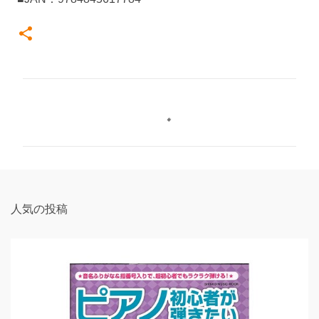
コ
メ
ン
ト
人気の投稿