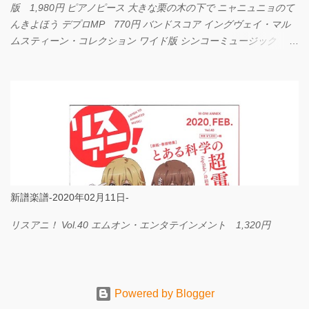
版 1,980円 ピアノピース 大きな栗の木の下で ニャニュニョのて
んきよほう デプロMP 770円 バンドスコア イングヴェイ・マル
ムスティーン・コレクション ワイド版 シンコーミュージック
4,290円 PPE11 やさしく弾けるピアノピース I LOVE．．．
Official髭男dism やさしく弾ける ピアノピース フェアリー 660円
BP2225 Kingdom of the Heavens 春畑道哉 バンドピース フェアリ
ー 825円
新譜楽譜-2020年02月11日-
リスアニ！ Vol.40 エムオン・エンタテインメント 1,320円
Powered by Blogger